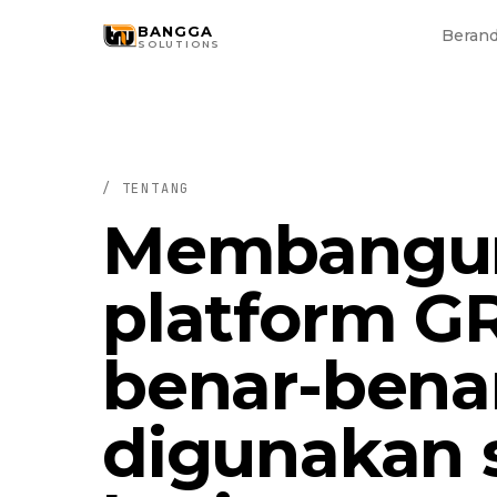
Skip to main content
BANGGA
Beran
SOLUTIONS
/ TENTANG
Membangu
platform G
benar-bena
digunakan 