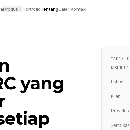
da
Produk
Portfolio
Tentang
Galeri
Kontak
n
FAKTA S
Didirikan
RC yang
Fokus
r
Klien
setiap
Proyek se
Sertifikas