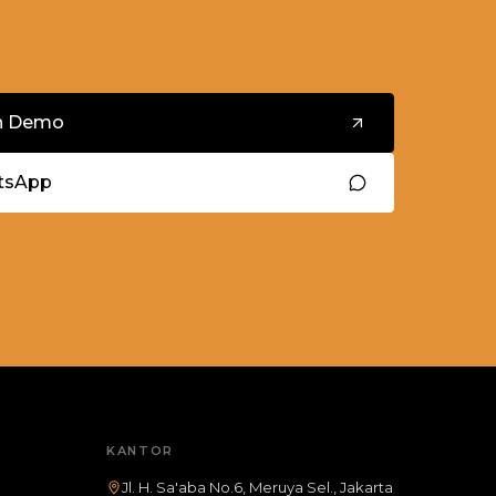
n Demo
tsApp
KANTOR
Jl. H. Sa'aba No.6, Meruya Sel., Jakarta