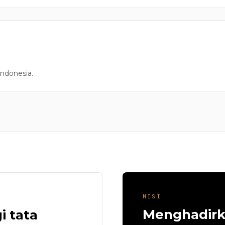
 Indonesia.
MISI
Menghadirk
i tata