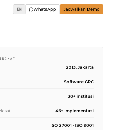
EN
WhatsApp
Jadwalkan Demo
INGKAT
2013, Jakarta
Software GRC
30+ institusi
lesai
46+ implementasi
i
ISO 27001 · ISO 9001