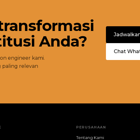
transformasi
Jadwalka
titusi Anda?
Chat Wha
on engineer kami.
paling relevan
K
PERUSAHAAN
Tentang Kami