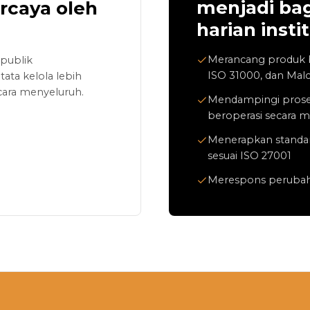
menjadi bag
ercaya oleh
harian instit
Merancang produk be
publik
ISO 31000, dan Mal
ta kelola lebih
ecara menyeluruh.
Mendampingi proses
beroperasi secara m
Menerapkan standar
sesuai ISO 27001
Merespons perubahan