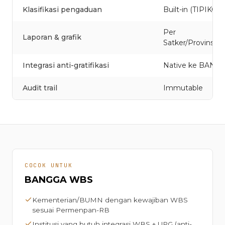
Klasifikasi pengaduan
Built-in (TIPIKOR, 
Per
Laporan & grafik
Satker/Provinsi/T
Integrasi anti-gratifikasi
Native ke BANG
Audit trail
Immutable
COCOK UNTUK
BANGGA WBS
Kementerian/BUMN dengan kewajiban WBS
sesuai Permenpan-RB
Institusi yang butuh integrasi WBS + UPG (anti-