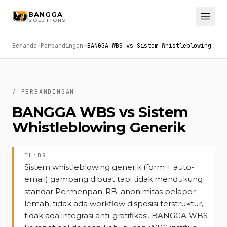
Skip to main content
BANGGA
SOLUTIONS
Beranda
Perbandingan
BANGGA WBS vs Sistem Whistleblowing Generik (form + email)
/ PERBANDINGAN
BANGGA WBS vs Sistem
Whistleblowing Generik
TL;DR
Sistem whistleblowing generik (form + auto-
email) gampang dibuat tapi tidak mendukung
standar Permenpan-RB: anonimitas pelapor
lemah, tidak ada workflow disposisi terstruktur,
tidak ada integrasi anti-gratifikasi. BANGGA WBS