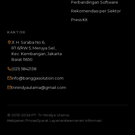
Perbandingan Software
Rekomendasi per Sektor
Press Kit
KANTOR
Jl. H. Sa'aba No.6,
RT.6/RW.5, Meruya Sel.,
Kec. Kembangan, Jakarta
Barat 11650
(021) 5842138
info@banggasolution.com
trinindyautama@gmail.com
© 2013–2026 PT. Tri Nindya Utama.
Kebijakan Privasi
Syarat Layanan
Keamanan Informasi