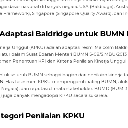
gai dasar nasional di banyak negara: USA (Baldridge), Austra
e Framework), Singapore (Singapore Quality Award), dan I
 Adaptasi Baldridge untuk BUMN 
 Kinerja Unggul (KPKU) adalah adaptasi resmi Malcolm Bald
iatur dalam Surat Edaran Menteri BUMN S-08/S.MBU/2013
an Penentuan KPI dan Kriteria Penilaian Kinerja Unggu
tuk seluruh BUMN sebagai bagian dari penilaian kinerja t
. Hasil asesmen KPKU mempengaruhi rating BUMN, alok
 Negara), dan reputasi di mata stakeholder. BUMD (BUMD
n) juga banyak mengadopsi KPKU secara sukarela.
ategori Penilaian KPKU