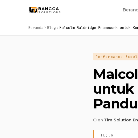
Skip to main content
BANGGA
Beran
SOLUTIONS
Beranda
Blog
Malcolm Baldridge Framework untuk Ko
Performance Excel
Malco
untuk 
Pand
Oleh
Tim Solution E
TL;DR