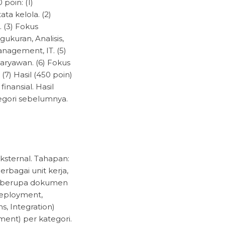
poin: (1)
a kelola. (2)
 (3) Fokus
ukuran, Analisis,
agement, IT. (5)
aryawan. (6) Fokus
7) Hasil (450 poin)
inansial. Hasil
egori sebelumnya.
sternal. Tahapan:
rbagai unit kerja,
if berupa dokumen
 Deployment,
s, Integration)
ement) per kategori.