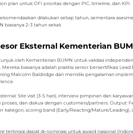
on plan untuk OFI prioritas dengan PIC, timeline, dan KPI.
rekomendasikan dilakukan setiap tahun, sementara asesme
biasanya 2-3 tahun sekali.
Asesor Eksternal Kementerian BU
itunjuk oleh Kementerian BUMN untuk validasi independen 
ereka biasanya adalah praktisi senior bersertifikasi Lea
raining Malcolm Baldridge dan memiliki pengalaman implem
lence.
ernal: Site visit (3-5 hari), interview pimpinan dan karya
i proses, dan diskusi dengan customers/partners. Output:
er kategori, scoring band (Early/Reacting/Mature/Leading),
tertinggi dapat di-nominasi untuk award nasional (Indone