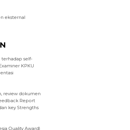
n eksternal
MN
terhadap self-
d Examiner KPKU
entasi
wan, review dokumen
 Feedback Report
 dan key Strengths
sia Quality Award)