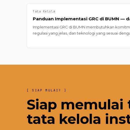
Tata Kelola
Panduan Implementasi GRC di BUMN — dar
Implementasi GRC di BUMN membutuhkan komitmen 
regulasi yang jelas, dan teknologi yang sesuai deng
Panduan ini menjelaskan lima tahap implementasi 
yang harus dihindari.
[ SIAP MULAI? ]
Siap memulai 
tata kelola ins