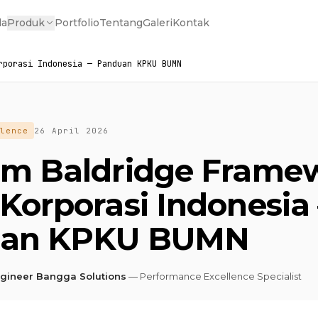
da
Produk
Portfolio
Tentang
Galeri
Kontak
rporasi Indonesia — Panduan KPKU BUMN
lence
26 April 2026
lm Baldridge Frame
Korporasi Indonesia
uan KPKU BUMN
ngineer Bangga Solutions
— Performance Excellence Specialist