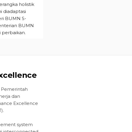
rangka holistik
ni diadaptasi
teri BUMN S-
menterian BUMN
 perbaikan.
xcellence
h Pemerintah
nerja dan
rmance Excellence
).
gement system
i interconnected.