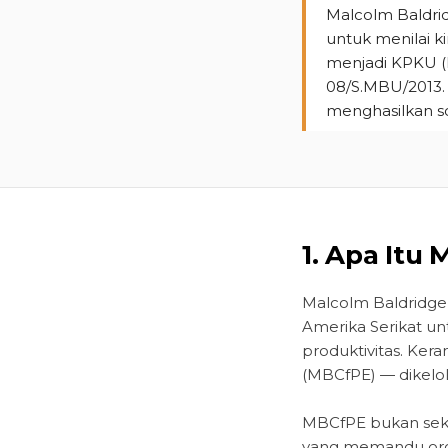
Malcolm Baldrid
untuk menilai ki
menjadi KPKU (K
08/S.MBU/2013.
menghasilkan sc
1. Apa Itu
Malcolm Baldridge 
Amerika Serikat u
produktivitas. Ker
(MBCfPE) — dikelola
MBCfPE bukan sek
yang memandu organ