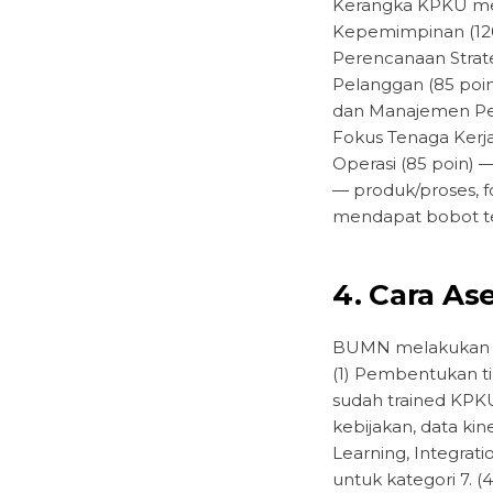
Kerangka KPKU menil
Kepemimpinan (120 
Perencanaan Strate
Pelanggan (85 poin
dan Manajemen Pen
Fokus Tenaga Kerja
Operasi (85 poin) 
— produk/proses, fo
mendapat bobot te
4. Cara As
BUMN melakukan se
(1) Pembentukan ti
sudah trained KPK
kebijakan, data kin
Learning, Integrati
untuk kategori 7. (