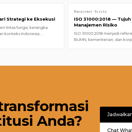
Manajemen Risiko
i Strategi ke Eksekusi
ISO 31000:2018 — Tujuh
Manajemen Risiko
lintas fungsi, kerangka
ISO 31000:2018 menjadi refer
an konteks Indonesia.
BUMN, kementerian, dan korpor
dan tujuh kesalahan umum
kerja, dan tujuh langkah imple
transformasi
Jadwalka
titusi Anda?
Chat Wha