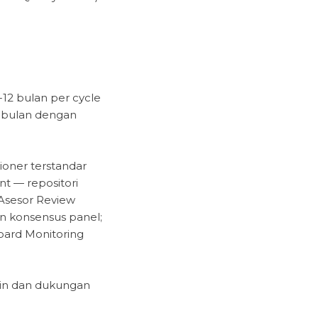
2 bulan per cycle
 bulan dengan
ioner terstandar
t — repositori
 Asesor Review
an konsensus panel;
board Monitoring
-in dan dukungan