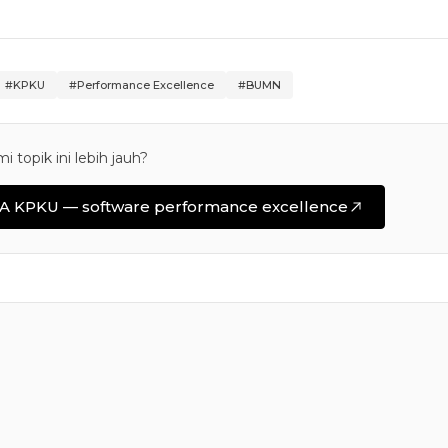
#KPKU
#Performance Excellence
#BUMN
i topik ini lebih jauh?
A KPKU — software performance excellence