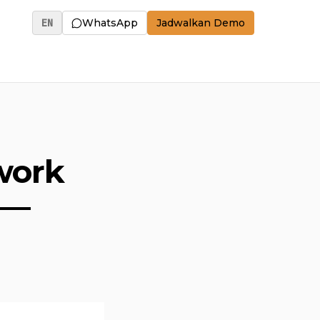
EN
WhatsApp
Jadwalkan Demo
work
 —