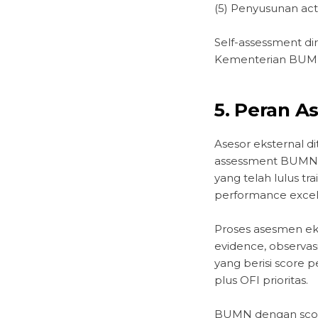
(5) Penyusunan acti
Self-assessment di
Kementerian BUMN 
5. Peran 
Asesor eksternal d
assessment BUMN. M
yang telah lulus t
performance excel
Proses asesmen ekst
evidence, observas
yang berisi score p
plus OFI prioritas.
BUMN dengan score 