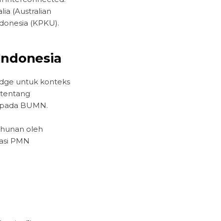
lia (Australian
ndonesia (KPKU).
Indonesia
ridge untuk konteks
 tentang
l pada BUMN.
ahunan oleh
asi PMN