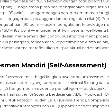
ai organisasi dari tujuh kategori dengan total bobot 1.000 
poin) — bagaimana pimpinan mengarahkan organisasi & tat
gis (85 poin) — pengembangan dan implementasi strategi.
) — engagement pelanggan dan peningkatan nilai. (4) Peng
getahuan (90 poin) — sistem pengukuran, knowledge man
 / SDM (85 poin) — engagement, kompetensi, well-being k
— desain, manajemen, dan continuous improvement proses. (
kus pelanggan, tenaga kerja, kepemimpinan & tata kelola, f
rbesar karena merefleksikan output aktual dari enam kat
esmen Mandiri (Self-Assessment)
lf-assessment sebagai langkah awal sebelum asesmen ek
m asesor internal yang kompeten — minimal 5 orang dari be
U. (2) Pengumpulan evidence per kategori — bukti objekt
erja, hasil survei. (3) Scoring berdasarkan ADLI (Approach,
on) untuk kategori 1-6 dan LeTCI (Levels, Trends, Comparison
4) Identifikasi Strengths dan OFI (Opportunities for Improv