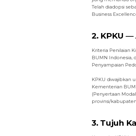
Telah diadopsi seba
Business Excellenc
2. KPKU —
Kriteria Penilaian
BUMN Indonesia, d
Penyampaian Pedom
KPKU diwajibkan un
Kementerian BUMN
(Penyertaan Modal
provinsi/kabupate
3. Tujuh K