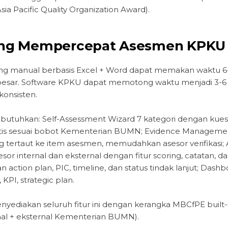
Asia Pacific Quality Organization Award).
yang Mempercepat Asesmen KPKU
 manual berbasis Excel + Word dapat memakan waktu 6-1
 besar. Software KPKU dapat memotong waktu menjadi 3-6
konsisten.
ibutuhkan: Self-Assessment Wizard 7 kategori dengan kues
tis sesuai bobot Kementerian BUMN; Evidence Managemen
g tertaut ke item asesmen, memudahkan asesor verifikasi;
sor internal dan eksternal dengan fitur scoring, catatan, d
 action plan, PIC, timeline, dan status tindak lanjut; Dash
 KPI, strategic plan.
diakan seluruh fitur ini dengan kerangka MBCfPE built
rnal + eksternal Kementerian BUMN).