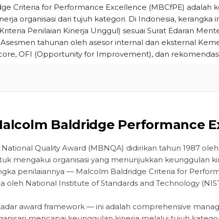
ge Criteria for Performance Excellence (MBCfPE) adalah ke
nerja organisasi dari tujuh kategori. Di Indonesia, kerangka i
riteria Penilaian Kinerja Unggul) sesuai Surat Edaran Men
 Asesmen tahunan oleh asesor internal dan eksternal Ke
ore, OFI (Opportunity for Improvement), dan rekomendasi
 Malcolm Baldridge Performance E
National Quality Award (MBNQA) didirikan tahun 1987 ole
ntuk mengakui organisasi yang menunjukkan keunggulan ki
angka penilaiannya — Malcolm Baldridge Criteria for Perfo
 oleh National Institute of Standards and Technology (NIST
adar award framework — ini adalah comprehensive mana
isasi mencapai keunggulan kinerja melalui tujuh kategor